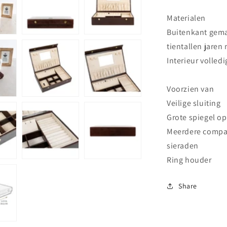
Beauty
-
Materialen
Donkerbrui
Buitenkant gemaa
tientallen jaren
Interieur volled
Voorzien van
Veilige sluiting
Grote spiegel o
Meerdere compar
sieraden
Ring houder
Share