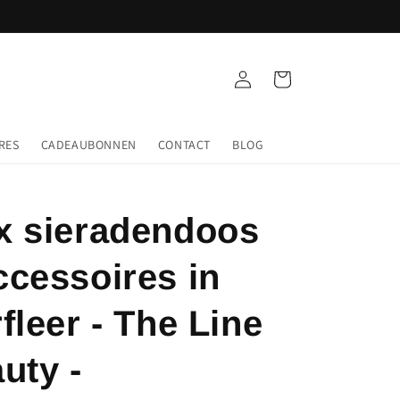
Inloggen
Winkelwagen
RES
CADEAUBONNEN
CONTACT
BLOG
x sieradendoos
ccessoires in
fleer - The Line
uty -