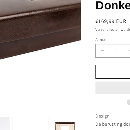
Donke
Normale
€169,99 EUR
prijs
Verzendkosten
worde
Aantal
Aantal
verlagen
voor
Unisex
sieradendo
met
accessoires
in
volnerfleer
-
The
Design
Line
De berusting do
of