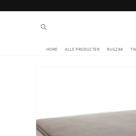
Meteen
naar de
content
HOME
ALLE PRODUCTEN
RUGZAK
TI
Ga direct naar
productinformatie