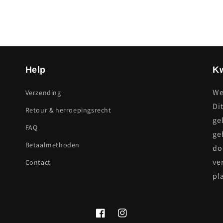
Help
Kw
We
Verzending
Di
Retour & herroepingsrecht
ge
FAQ
ge
Betaalmethoden
do
ve
Contact
pl
Facebook
Instagram