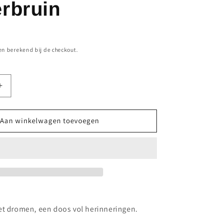
rbruin
n berekend bij de checkout.
Aantal
verhogen
voor
Unisex
Aan winkelwagen toevoegen
os
sieradendoos
met
accessoires
in
volnerfleer
-
The
Line
et dromen, een doos vol herinneringen.
of