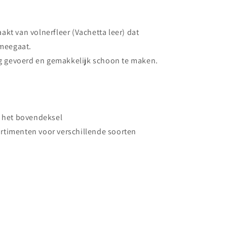
Beauty
-
n
Donkerbruin
kt van volnerfleer (Vachetta leer) dat
 meegaat.
ig gevoerd en gemakkelijk schoon te maken.
p het bovendeksel
timenten voor verschillende soorten