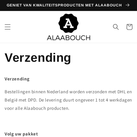
Meteen
GENIET VAN KWALITEITSPRODUCTEN MET ALAABOUCH
naar de
content
Winkelwa
Verzending
Verzending
Bestellingen binnen Nederland worden verzonden met DHL en
Be
lgië
met DPD. De levering duurt ongeveer 1 tot 4 werkdagen
voor alle Alaabouch producten.
Volg uw pakket