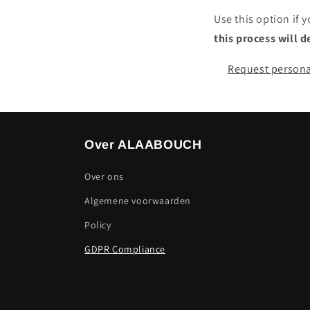
Use this option if 
this process will d
Request persona
Over ALAABOUCH
Over ons
Algemene voorwaarden
Policy
GDPR Compliance