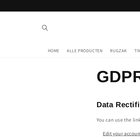
Meteen
naar de
content
HOME
ALLE PRODUCTEN
RUGZAK
TI
GDPR
Data Rectif
You can use the lin
Edit your accou