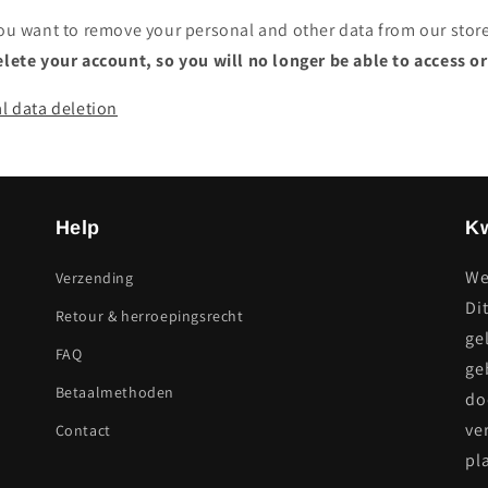
you want to remove your personal and other data from our stor
elete your account, so you will no longer be able to access o
l data deletion
Help
Kw
We
Verzending
Di
Retour & herroepingsrecht
ge
FAQ
ge
Betaalmethoden
do
ve
Contact
pl