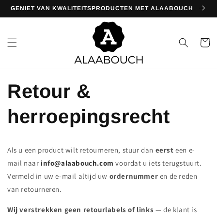
Meteen
GENIET VAN KWALITEITSPRODUCTEN MET ALAABOUCH
naar de
content
Winkelwa
Retour &
herroepingsrecht
Als u een product wilt retourneren, stuur dan
eerst
een e-
mail naar
info@alaabouch.com
voordat u iets terugstuurt.
Vermeld in uw e-mail altijd uw
ordernummer
en de reden
van retourneren.
Wij verstrekken geen retourlabels of links
— de klant is