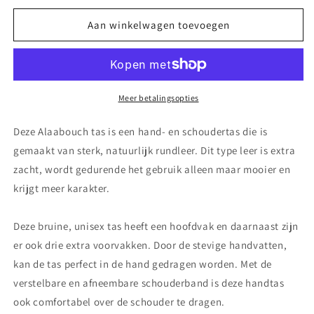
voor
voor
The
The
Aan winkelwagen toevoegen
Full
Full
Brown
Brown
Leren
Leren
Tas
Tas
-
-
Meer betalingsopties
Bruin
Bruin
Deze Alaabouch tas is een hand- en schoudertas die is
gemaakt van sterk, natuurlijk rundleer. Dit type leer is extra
zacht, wordt gedurende het gebruik alleen maar mooier en
krijgt meer karakter.
Deze bruine, unisex tas heeft een hoofdvak en daarnaast zijn
er ook drie extra voorvakken. Door de stevige handvatten,
kan de tas perfect in de hand gedragen worden. Met de
verstelbare en afneembare schouderband is deze handtas
ook comfortabel over de schouder te dragen.