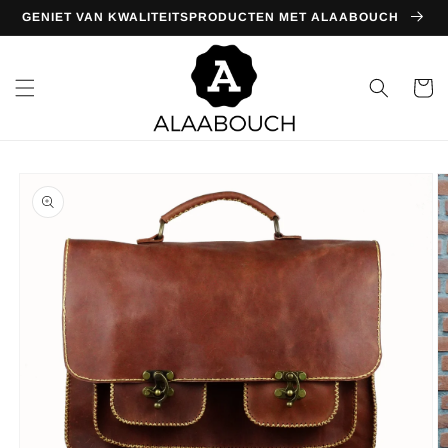
Meteen
GENIET VAN KWALITEITSPRODUCTEN MET ALAABOUCH
naar de
content
Winkelwa
Ga direct naar
productinformatie