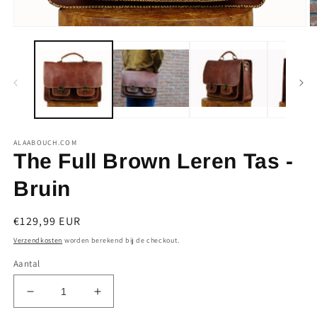
Media
M
1
2
openen
o
in
in
modaal
m
ALAABOUCH.COM
The Full Brown Leren Tas -
Bruin
Normale
€129,99 EUR
prijs
Verzendkosten
worden berekend bij de checkout.
Aantal
Aantal
Aantal
verlagen
verhogen