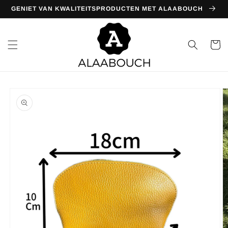
Meteen
GENIET VAN KWALITEITSPRODUCTEN MET ALAABOUCH
naar de
content
Winkelwa
Ga direct naar
productinformatie