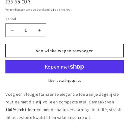
Normale
€39,98 EUR
prijs
Verzendkosten
worden berekend bij de checkout.
Aantal
Aantal
Aantal
verlagen
verhogen
voor
voor
Luxe
Luxe
Aan winkelwagen toevoegen
Leren
Leren
Etui
Etui
–
–
Handgemaakt
Handgemaakt
in
in
Meer betalingsopties
Italië
Italië
–
–
Voeg een vleugje Italiaanse elegantie toe aan je dagelijkse
Geel
Geel
routine met dit stijlvolle en compacte etui. Gemaakt van
–
–
100% echt leer
en met de hand vervaardigd in Italië, straalt
18x10x4
18x10x4
cm
cm
dit accessoire kwaliteit en vakmanschap uit.