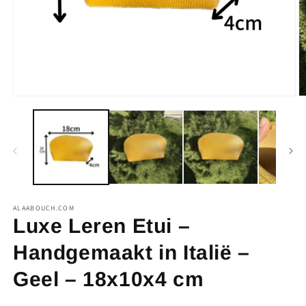
Media
M
1
2
openen
o
in
in
modaal
m
ALAABOUCH.COM
Luxe Leren Etui –
Handgemaakt in Italië –
Geel – 18x10x4 cm