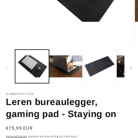
Media
M
1
2
openen
o
in
in
modaal
m
ALAABOUCH.COM
Leren bureaulegger,
gaming pad - Staying on
Normale
€79,99 EUR
prijs
Verzendkosten
worden berekend bij de checkout.