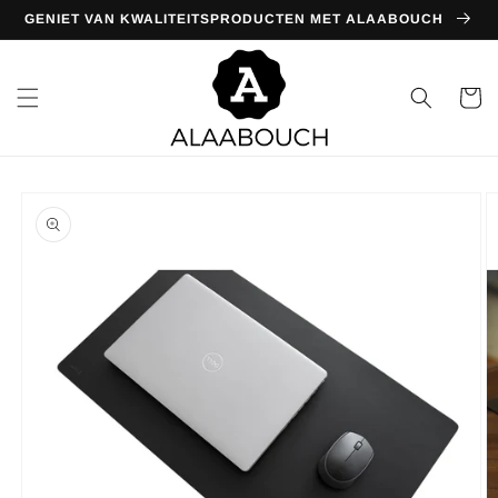
Meteen
GENIET VAN KWALITEITSPRODUCTEN MET ALAABOUCH
naar de
content
Winkelwa
Ga direct naar
productinformatie