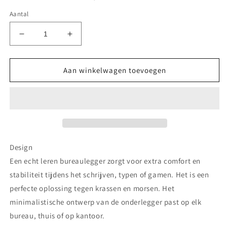
Aantal
Aantal
Aantal
verlagen
verhogen
voor
voor
Leren
Leren
Aan winkelwagen toevoegen
bureaulegger,
bureaulegger,
gaming
gaming
pad
pad
-
-
Staying
Staying
on
on
Design
Een echt leren bureaulegger zorgt voor extra comfort en
stabiliteit tijdens het schrijven, typen of gamen. Het is een
perfecte oplossing tegen krassen en morsen. Het
minimalistische ontwerp van de onderlegger past op elk
bureau, thuis of op kantoor.