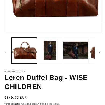
M
2
o
in
Media
m
1
openen
in
modaal
ALAABOUCH.COM
Leren Duffel Bag - WISE
CHILDREN
Normale
€349,99 EUR
prijs
Verzendkosten
worden berekend bij de checkout.