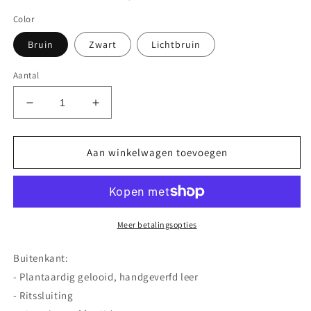
Color
Bruin
Zwart
Lichtbruin
Aantal
Aantal
Aantal
verlagen
verhogen
voor
voor
Leren
Leren
Aan winkelwagen toevoegen
Duffel
Duffel
Bag
Bag
-
-
WISE
WISE
CHILDREN
CHILDREN
Meer betalingsopties
Buitenkant:
- Plantaardig gelooid, handgeverfd leer
- Ritssluiting