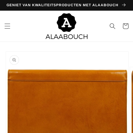
Meteen
GENIET VAN KWALITEITSPRODUCTEN MET ALAABOUCH
naar de
content
Winkelwa
Ga direct naar
productinformatie