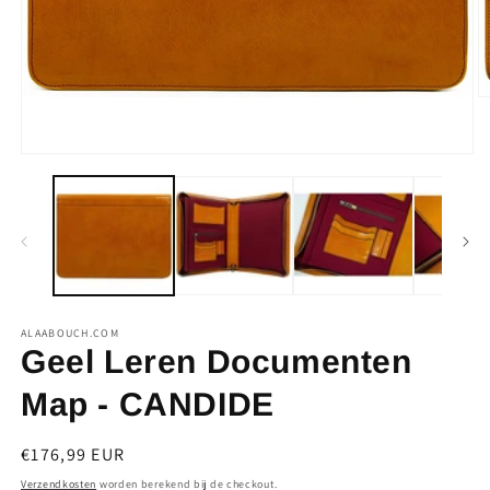
M
2
o
in
Media
m
1
openen
in
modaal
ALAABOUCH.COM
Geel Leren Documenten
Map - CANDIDE
Normale
€176,99 EUR
prijs
Verzendkosten
worden berekend bij de checkout.