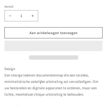
Aantal
Aantal
Aantal
verlagen
verhogen
voor
voor
Geel
Geel
Aan winkelwagen toevoegen
Leren
Leren
Documenten
Documenten
Map
Map
-
-
CANDIDE
CANDIDE
Design
Een stevige lederen documentenmap die een strakke,
minimalistische zakelijke uitstraling zal vervolledigen. Om
uw bestanden en digitale apparaten te ordenen, maar een
lichte, moeiteloze chique uitstraling te behouden.