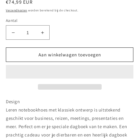
Normale
€74,99 EUR
prijs
Verzendkosten
worden berekend bij de checkout.
Aantal
Aantal
Aantal
verlagen
verhogen
voor
voor
Donker
Donker
Aan winkelwagen toevoegen
bruin
bruin
Leren
Leren
Journal
Journal
met
met
hervulbare
hervulbare
A5
A5
blok
blok
Design
-
-
Leren notebookhoes met klassiek ontwerp is uitstekend
The
The
geschikt voor business, reizen, meetings, presentaties en
Diary
Diary
Of
Of
meer. Perfect om er je speciale dagboek van te maken. Een
A
A
prachtig cadeau voor je dierbaren en een heerlijk dagboek