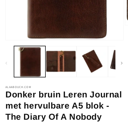
M
2
o
in
Media
m
1
openen
in
modaal
ALAABOUCH.COM
Donker bruin Leren Journal
met hervulbare A5 blok -
The Diary Of A Nobody