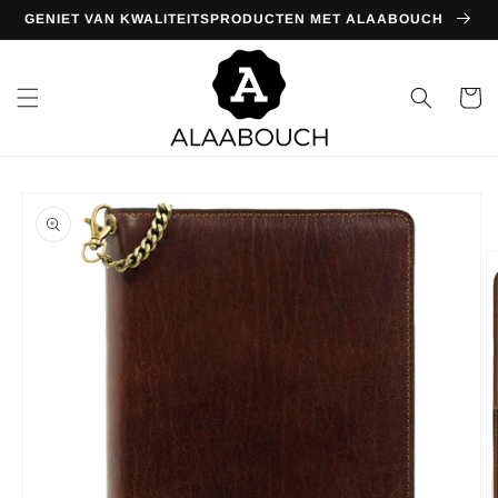
Meteen
GENIET VAN KWALITEITSPRODUCTEN MET ALAABOUCH
naar de
content
Winkelwa
Ga direct naar
productinformatie