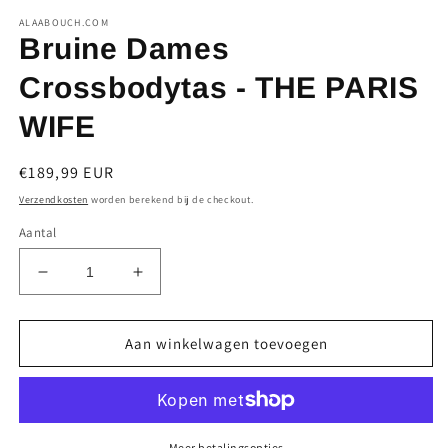
ALAABOUCH.COM
Bruine Dames
Crossbodytas - THE PARIS
WIFE
Normale
€189,99 EUR
prijs
Verzendkosten
worden berekend bij de checkout.
Aantal
Aantal
Aantal
verlagen
verhogen
voor
voor
Bruine
Bruine
Aan winkelwagen toevoegen
Dames
Dames
Crossbodytas
Crossbodytas
-
-
THE
THE
Meer betalingsopties