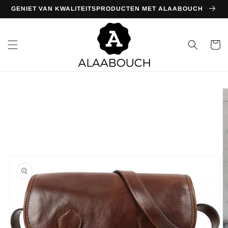
Meteen
GENIET VAN KWALITEITSPRODUCTEN MET ALAABOUCH
naar de
content
Winkelwa
Ga direct naar
productinformatie