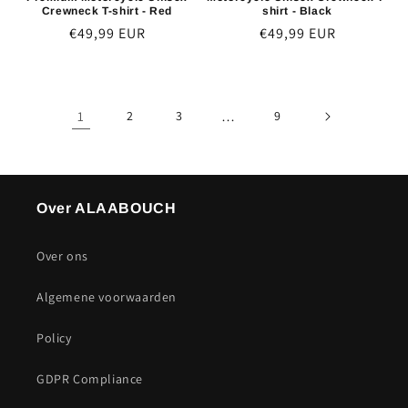
Crewneck T-shirt - Red
shirt - Black
Normaler
€49,99 EUR
Normaler
€49,99 EUR
Preis
Preis
1
2
3
…
9
Over ALAABOUCH
Over ons
Algemene voorwaarden
Policy
GDPR Compliance