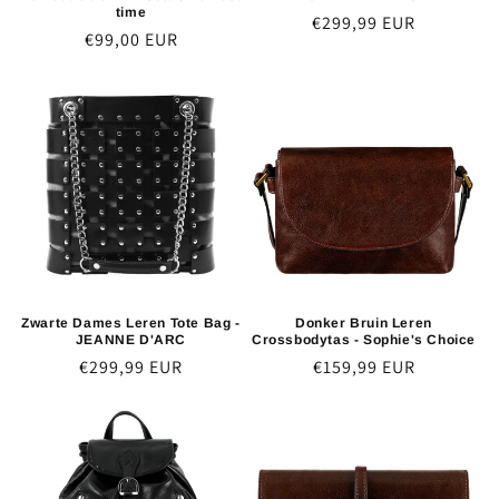
time
Normaler
€299,99 EUR
Normaler
€99,00 EUR
Preis
Preis
Zwarte Dames Leren Tote Bag -
Donker Bruin Leren
JEANNE D'ARC
Crossbodytas - Sophie's Choice
Normaler
€299,99 EUR
Normaler
€159,99 EUR
Preis
Preis