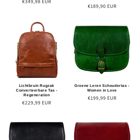
Normaler
€349,98 EUR
Normaler
€189,90 EUR
Preis
Preis
Lichtbruin Rugzak
Groene Leren Schoudertas -
Converteerbare Tas -
Women in Love
Regeneration
Normaler
€199,99 EUR
Normaler
€229,99 EUR
Preis
Preis