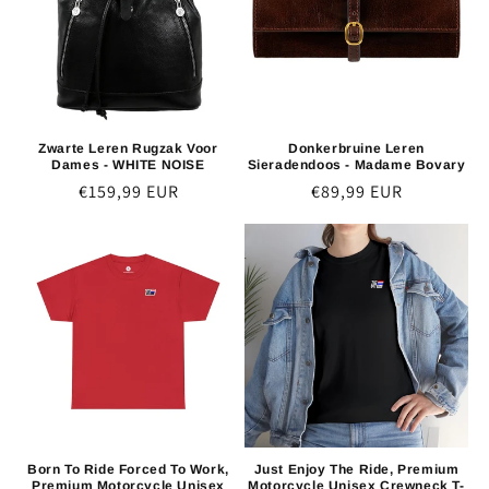
Zwarte Leren Rugzak Voor
Donkerbruine Leren
Dames - WHITE NOISE
Sieradendoos - Madame Bovary
Normaler
€159,99 EUR
Normaler
€89,99 EUR
Preis
Preis
Born To Ride Forced To Work,
Just Enjoy The Ride, Premium
Premium Motorcycle Unisex
Motorcycle Unisex Crewneck T-