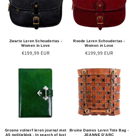
Zwarte Leren Schoudertas -
Roode Leren Schoudertas -
Women in Love
Women in Love
Normaler
€199,99 EUR
Normaler
€199,99 EUR
Preis
Preis
Groene volnerf leren journal met
Bruine Dames Leren Tote Bag -
A5 notitieblok - In search of lost
JEANNE D'ARC