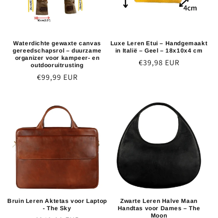
i
e
:
Waterdichte gewaxte canvas
Luxe Leren Etui – Handgemaakt
gereedschapsrol – duurzame
in Italië – Geel – 18x10x4 cm
organizer voor kampeer- en
Normaler
€39,98 EUR
outdooruitrusting
Preis
Normaler
€99,99 EUR
Preis
Bruin Leren Aktetas voor Laptop
Zwarte Leren Halve Maan
- The Sky
Handtas voor Dames – The
Moon