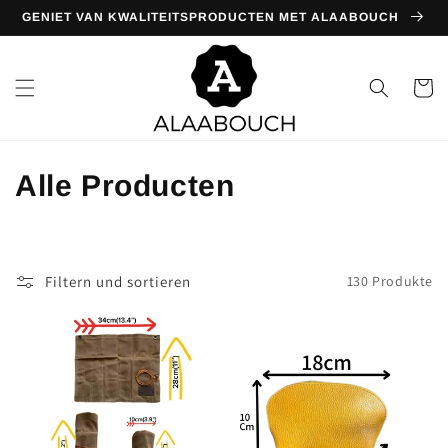
Direkt
GENIET VAN KWALITEITSPRODUCTEN MET ALAABOUCH
zum
Inhalt
Warenko
K
Alle Producten
a
t
Filtern und sortieren
130 Produkte
e
g
o
r